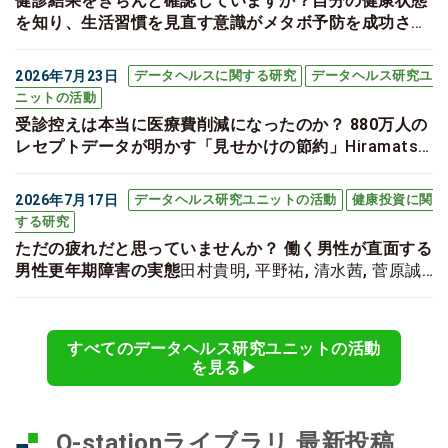
健診結果をきちんと確認していますか？自分の健康状態
を知り、生活習慣を見直す意識がメタボ予防を成功させ
るカギ！
Nakao K, Yokoyama Y, Ide H, Kotani K, Furui
Y. The impact of awareness of health checkup
2026年7月23日
データヘルスに関する研究
データヘルス研究ユ
results on dropout from the specific health guidance
ニットの活動
programs on metabolic syndrome in the teacher
受診控えは本当に医療費削減になったのか？ 880万人の
population. Environmental Health and Preventive
レセプトデータが明かす「見せかけの節約」
Hiramatsu
Medicine. 2026;31:13-.
Y, Furui Y, Ide H. Medical care cost dynamics during
COVID-19 pandemic: financial implications for
2026年7月17日
データヘルス研究ユニットの活動
健康投資に関
Japanese health insurance system. Health
する研究
economics review. 2026;16(1):51.
ただの疲れだと思っていませんか？ 働く男性が直面する
男性更年期障害の実態
田村貴明, 平野祐, 清水茜, 菅原誠
太郎, 松本昌和, 井出博生, 坂本信一. 働く男性の更年期障
害に関する健康課題・リテラシーの実態およびプレゼン
ティーイズムに関するパイロット調査. 産業衛生学雑誌.
すべてのデータヘルス研究ユニットの活動
2026;advpub:2025-026-E.
を見る▶︎
Q-stationライブラリ 最新投稿