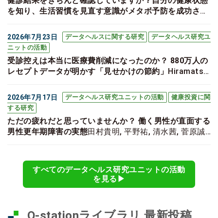
健診結果をきちんと確認していますか？自分の健康状態
を知り、生活習慣を見直す意識がメタボ予防を成功させ
るカギ！
Nakao K, Yokoyama Y, Ide H, Kotani K, Furui
Y. The impact of awareness of health checkup
2026年7月23日
データヘルスに関する研究
データヘルス研究ユ
results on dropout from the specific health guidance
ニットの活動
programs on metabolic syndrome in the teacher
受診控えは本当に医療費削減になったのか？ 880万人の
population. Environmental Health and Preventive
レセプトデータが明かす「見せかけの節約」
Hiramatsu
Medicine. 2026;31:13-.
Y, Furui Y, Ide H. Medical care cost dynamics during
COVID-19 pandemic: financial implications for
2026年7月17日
データヘルス研究ユニットの活動
健康投資に関
Japanese health insurance system. Health
する研究
economics review. 2026;16(1):51.
ただの疲れだと思っていませんか？ 働く男性が直面する
男性更年期障害の実態
田村貴明, 平野祐, 清水茜, 菅原誠
太郎, 松本昌和, 井出博生, 坂本信一. 働く男性の更年期障
害に関する健康課題・リテラシーの実態およびプレゼン
ティーイズムに関するパイロット調査. 産業衛生学雑誌.
すべてのデータヘルス研究ユニットの活動
2026;advpub:2025-026-E.
を見る▶︎
Q-stationライブラリ 最新投稿