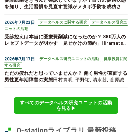
健診結果をきちんと確認していますか？自分の健康状態
を知り、生活習慣を見直す意識がメタボ予防を成功させ
るカギ！
Nakao K, Yokoyama Y, Ide H, Kotani K, Furui
Y. The impact of awareness of health checkup
2026年7月23日
データヘルスに関する研究
データヘルス研究ユ
results on dropout from the specific health guidance
ニットの活動
programs on metabolic syndrome in the teacher
受診控えは本当に医療費削減になったのか？ 880万人の
population. Environmental Health and Preventive
レセプトデータが明かす「見せかけの節約」
Hiramatsu
Medicine. 2026;31:13-.
Y, Furui Y, Ide H. Medical care cost dynamics during
COVID-19 pandemic: financial implications for
2026年7月17日
データヘルス研究ユニットの活動
健康投資に関
Japanese health insurance system. Health
する研究
economics review. 2026;16(1):51.
ただの疲れだと思っていませんか？ 働く男性が直面する
男性更年期障害の実態
田村貴明, 平野祐, 清水茜, 菅原誠
太郎, 松本昌和, 井出博生, 坂本信一. 働く男性の更年期障
害に関する健康課題・リテラシーの実態およびプレゼン
ティーイズムに関するパイロット調査. 産業衛生学雑誌.
すべてのデータヘルス研究ユニットの活動
2026;advpub:2025-026-E.
を見る▶︎
Q-stationライブラリ 最新投稿