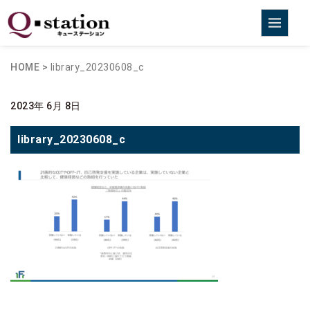
HOME
>
library_20230608_c
2023年 6月 8日
library_20230608_c