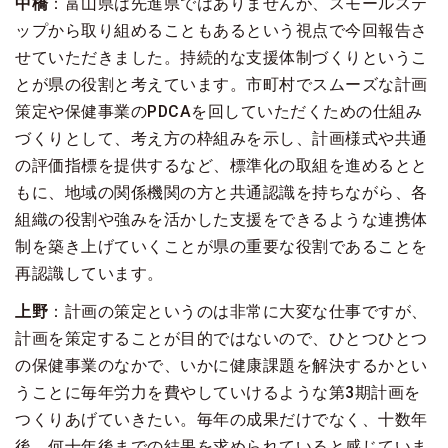
中橋
：富山県は先進県ではありませんが、スモールステ
ップから取り組めることもあるという視点で今回報告さ
せていただきました。持続的な支援体制づくりというこ
とが県の役割と考えています。市町村でスムーズな計画
策定や保健事業のPDCAを回していただくための仕組み
づくりとして、考え方の枠組みを示し、計画様式や共通
の評価指標を提供するなど、標準化の取組を進めるとと
もに、地域の関係機関の方と共通認識を持ちながら、各
組織の役割や強みを活かした支援をできるような連携体
制を築き上げていくことが県の重要な役割であることを
再認識しています。
上野
：計画の策定というのは非常に大変な仕事ですが、
計画を策定することが目的ではないので、ひとつひとつ
の保健事業のなかで、いかに健康課題を解決するかとい
うことに毎年労力を費やしていけるような第3期計画を
つくりあげていきたい。毎年の成果だけでなく、十数年
後、何十年後までの結果を求められていると感じていま