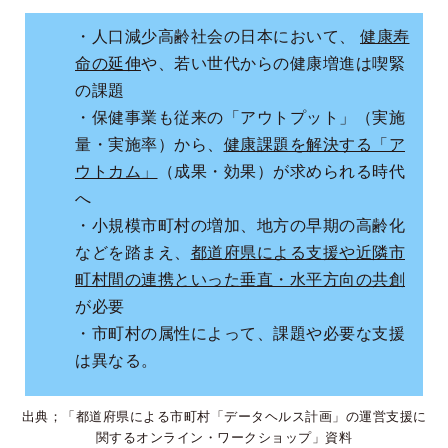
・人口減少高齢社会の日本において、
健康寿
命の延伸
や、若い世代からの健康増進は喫緊
の課題
・保健事業も従来の「アウトプット」（実施
量・実施率）から、
健康課題を解決する「ア
ウトカム」
（成果・効果）が求められる時代
へ
・小規模市町村の増加、地方の早期の高齢化
などを踏まえ、
都道府県による支援や近隣市
町村間の連携といった垂直・水平方向の共創
が必要
・市町村の属性によって、課題や必要な支援
は異なる。
出典；「都道府県による市町村「データヘルス計画」の運営支援に
関するオンライン・ワークショップ」資料