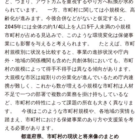
と、つまり、アウトカムを重視するやり方へ転換が求め
られています。 一方、市町村に関しては小規模化、高
齢化が進みます。今後合併などがないと仮定すると、
2045年には全体の約1/4以上を人口5千人未満の小規模
市町村が占める見込みで、このような環境変化は保健事
業にも影響を与えると考えられます。 たとえば、市町
村規模別に状況を比較すると、事業の進捗状況や庁内
外・地域の関係機関も含めた共創体制においても、市町
村の規模によって得手不得手は異なる傾向があります。
大規模な市区は縦割りの分業化が進んでいるため庁内連
携が難しく、これから数が増える小規模な市町村は人材
不足で一つの部署で複数の業務を掛け持ちしているな
ど、市町村の特性によって課題の所在も大きく異なりま
す。 今後はこのような市町村規模や、各地域の実情も
踏まえ、市町村における保健事業のあり方や支援策を考
える必要があります。
都道府県、市町村の現状と将来像のまとめ