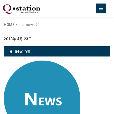
HOME
>
l_e_new_90
2018年 4月 23日
l_e_new_90